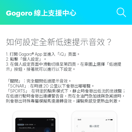
Gogoro 線上支援中心
如何設定全新低速提示音效？
1. 打開 Gogoro® App 並進入「iQ」頁面。
2. 點擊「個人設定」。
3. 在個人設定頁面中滑動切換至第四頁，在車圖上選擇「低速提
示」按鈕，接著就可以進行以下設定。
「關閉」：完全關閉低速提示音效。
「SONAR」: 在時速 20 公里以下會發出嘟嘟聲。
「SPORTS」: 在特定的騎乘模式下，靜止時會發出低沈的怠速聲；
在低速行駛時會發出連續警告音，而在全油門急加速與急減速時，
則會發出特殊專屬模擬馬達運轉音效，讓騎乘感受更熱血刺激。